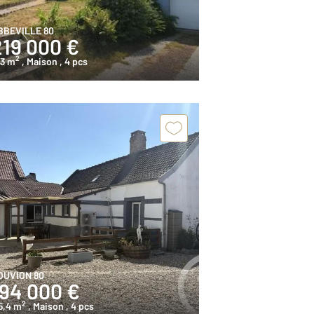
BBEVILLE 80
219 000 €
2
03 m
, Maison
, 4 pcs
OUVION 80
194 000 €
2
5,4 m
, Maison
, 4 pcs