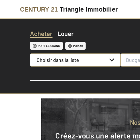
CENTURY 21
Triangle Immobilier
Acheter
Louer
PORT LE GRAND
Maison
Choisir dans la liste
No
Créez-vous une alerte mail pour être averti quand une annonce est en ligne et consultez la