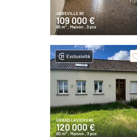
ABBEVILLE 80
109 000 €
2
65 m
, Maison
, 3 pcs
Exclusivité
GRAND LAVIERS 80
120 000 €
2
80 m
, Maison
, 3 pcs