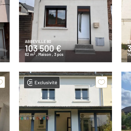
ABBEVILLE 80
S
103 500 €
2
62 m
, Maison
, 3 pcs
1
Exclusivité