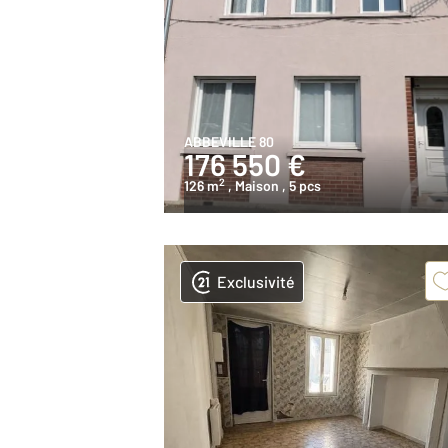
ABBEVILLE 80
176 550 €
2
126 m
, Maison
, 5 pcs
Exclusivité