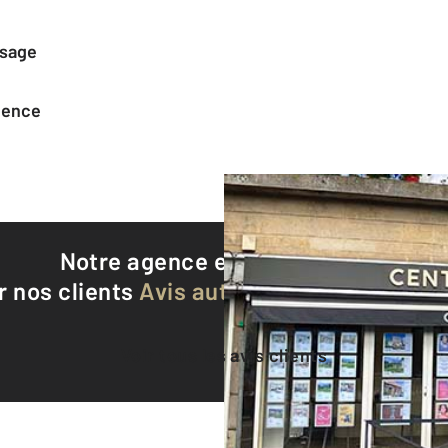
ssage
agence
Notre agence est notée
9,7/10
r nos clients
Avis authentifiés par Qualite
Voir tous les avis clients