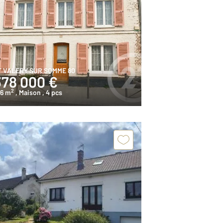
T VALERY SUR SOMME 80
378 000 €
2
46 m
, Maison
, 4 pcs