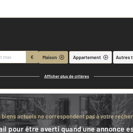
€
Maison
Appartement
Autres 
Afficher plus de critères
s biens actuels ne correspondent pas à votre reche