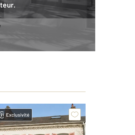
teur.
e
Exclusivité