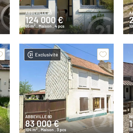
ABBEVILLE 80
A
124 000 €
2
65 m
, Maison
, 4 pcs
1
Exclusivité
ABBEVILLE 80
N
83 000 €
2
104 m
, Maison
, 3 pcs
11