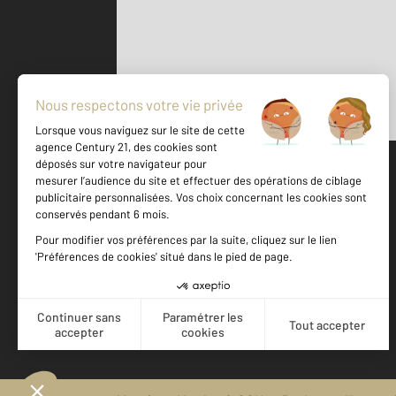
Parlons de vous, parlons biens
500 m
©
Mappy
Votre agence est notée
Achat
Location
Vente
Gestion
9,7
/
10
9,7/10