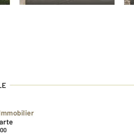
LE
 Immobilier
arte
100