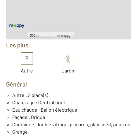
2
Surface terrain : 500 m
Nombre de pièces : 3
[Voir le détail]
Équipements
500 m
©
Mappy
Les plus
P
Autre
Jardin
Général
Autre : 2 place(s)
Chauffage : Central fioul
Eau chaude : Ballon électrique
Façade : Brique
Cheminée, double vitrage, placards, plain pied, poutres
Grange