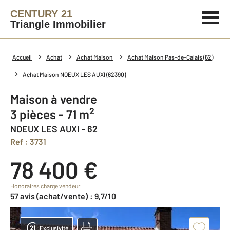
CENTURY 21
Triangle Immobilier
Accueil
Achat
Achat Maison
Achat Maison Pas-de-Calais (62)
Achat Maison NOEUX LES AUXI (62390)
Maison à vendre
2
3 pièces - 71 m
NOEUX LES AUXI - 62
Ref : 3731
78 400 €
Honoraires charge vendeur
57 avis (achat/vente) : 9,7/10
Exclusivité