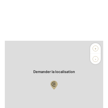
Afficher sur la carte :
+
Agence
Biens vendus
-
Demander la localisation
Vue globale
2
Surface totale : 71 m
2
Surface habitable : 71 m