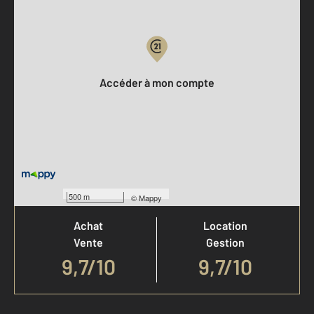
Votre compte :
Accéder à mon compte
Votre agence est notée
500 m
©
Mappy
Achat
Location
Vente
Gestion
9,7
/
10
9,7/10