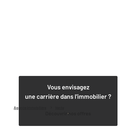
1
Vous envisagez
une carrière dans l'immobilier ?
Agence immobilière
Vente
Découvrir nos offres