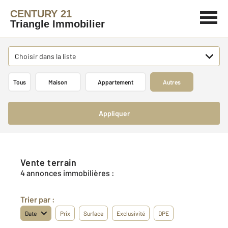
CENTURY 21
Triangle Immobilier
Choisir dans la liste
Tous
Maison
Appartement
Autres
Appliquer
Vente terrain
4 annonces immobilières :
Trier par :
Date
Prix
Surface
Exclusivité
DPE