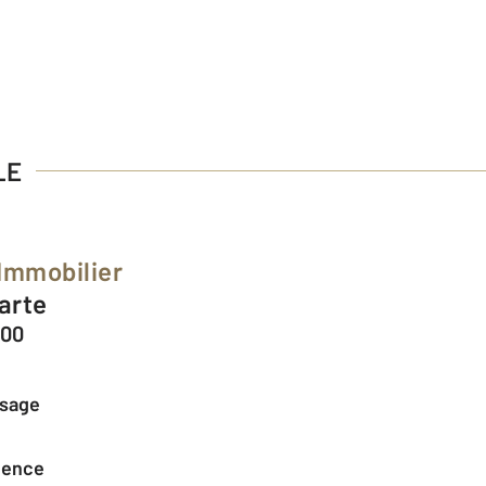
LE
 Immobilier
arte
100
ssage
agence