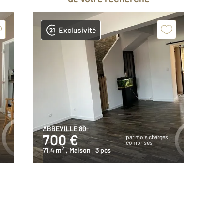
Exclusivité
ABBEVILLE 80
700 €
par mois charges
comprises
2
71,4 m
, Maison
, 3 pcs