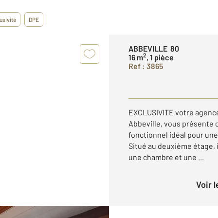
usivité
DPE
ABBEVILLE 80
2
16 m
, 1 pièce
Ref : 3865
EXCLUSIVITE votre agence 
Abbeville, vous présente 
fonctionnel idéal pour un
Situé au deuxième étage, i
une chambre et une ...
Voir 