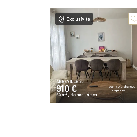
Exclusivité
ABBEVILLE 80
910 €
par mois charges
comprises
2
94 m
, Maison
, 4 pcs