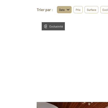
Trier par :
Date
Prix
Surface
Excl
Exclusivité